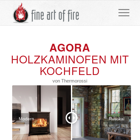
AGORA
HOLZKAMINOFEN MIT
KOCHFELD
von Thermorossi
Modern
Rustikal