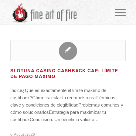
SLOTUNA CASINO CASHBACK CAP: LÍMITE
DE PAGO MÁXIMO
Índice¿Qué es exactamente el límite máximo de
cashback?Cómo calcular tu reembolso realTérminos
clave y condiciones de elegibilidadProblemas comunes y
cómo solucionarlosEstrategia para maximizar tu
cashbackConclusión: Un beneficio valioso…
6. August 2026