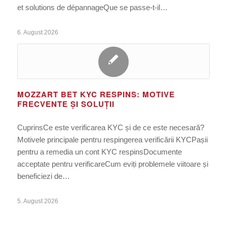
et solutions de dépannageQue se passe-t-il…
6. August 2026
MOZZART BET KYC RESPINS: MOTIVE
FRECVENTE ȘI SOLUȚII
CuprinsCe este verificarea KYC și de ce este necesară?
Motivele principale pentru respingerea verificării KYCPașii
pentru a remedia un cont KYC respinsDocumente
acceptate pentru verificareCum eviți problemele viitoare și
beneficiezi de…
5. August 2026