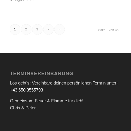
5. August 2026
1
2
3
›
»
Seite 1 von 38
TERMINVEREINBARUNG
Los geht's: Vereinbare deinen persönlichen Termin unter:
+43 650 3555793
Gemeinsam Feuer & Flamme für dich!
Chris & Peter