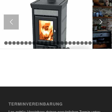
1
2
3
4
5
6
7
8
9
10
11
12
13
14
15
16
17
18
19
20
21
29
30
31
32
33
34
35
TERMINVEREINBARUNG
Los geht's: Vereinbare deinen persönlichen Termin unter: