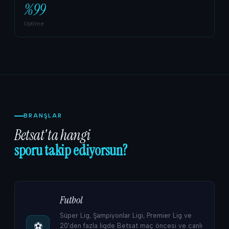
%99
Uptime
BRANŞLAR
Betsat'ta hangi
sporu takip ediyorsun?
Futbol
Süper Lig, Şampiyonlar Ligi, Premier Lig ve
⚽
20'den fazla ligde Betsat maç öncesi ve canlı