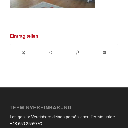
Eintrag teilen
TERMINVEREINBARUNG
Los geht's: Vereinbare deinen persönlichen Termin unter:
+43 650 3555793