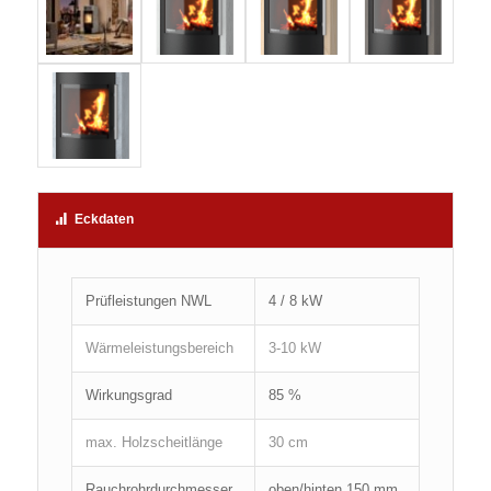
Eckdaten
Prüfleistungen NWL
4 / 8 kW
Wärmeleistungsbereich
3-10 kW
Wirkungsgrad
85 %
max. Holzscheitlänge
30 cm
Rauchrohrdurchmesser
oben/hinten 150 mm