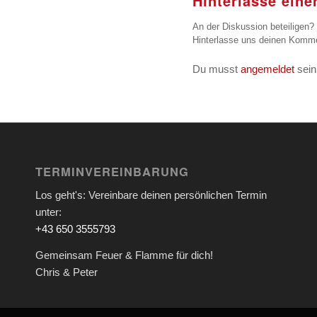
Hinterlasse ein
An der Diskussion beteiligen?
Hinterlasse uns deinen Komme
Du musst
angemeldet
sein
TERMINVEREINBARUNG
Los geht's: Vereinbare deinen persönlichen Termin
unter:
+43 650 3555793
Gemeinsam Feuer & Flamme für dich!
Chris & Peter