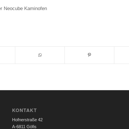
der Neocube Kaminofen
KONTAKT
Hofnerstraße 42
A-6811 Göfis