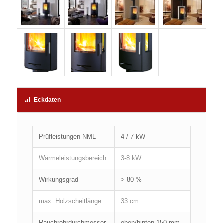
Eckdaten
Prüfleistungen NML
4 / 7 kW
Wärmeleistungsbereich
3-8 kW
Wirkungsgrad
> 80 %
max. Holzscheitlänge
33 cm
Rauchrohrdurchmesser
oben/hinten 150 mm